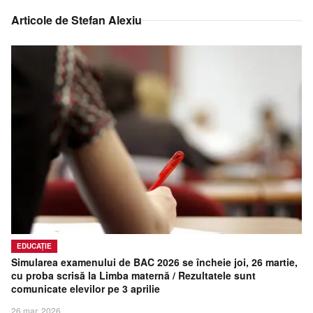
Contact
Articole de
Stefan Alexiu
EDUCAȚIE
Simularea examenului de BAC 2026 se încheie joi, 26 martie,
cu proba scrisă la Limba maternă / Rezultatele sunt
comunicate elevilor pe 3 aprilie
26 mar. 2026